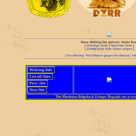
Diese Webring-Site gehoert: Gerda Bu
[
Vorherige Seite
|
Naechste Seite
]
|
Zufalls-Seite
|
Alle Seiten zeigen
]
[
Am Webring "Red Ribbon gegen Hundehass" teil
This Rhodesian Ridgeback Zwinger Baganda site is ow