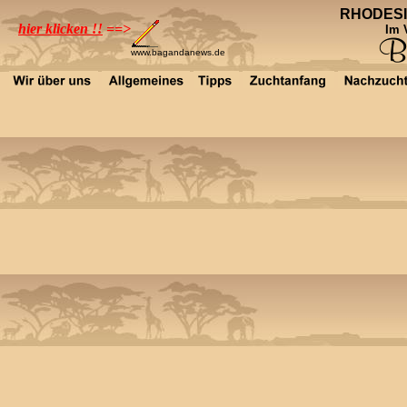
RHODESI
hier klicken !!
==>
Im 
www.bagandanews.de